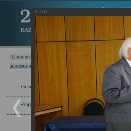
50
из
59
Главная страница
-
MDMR
-
2015
-
Международная 
церемонии вручения премии Zavoisky Award
-
2007 г.
Report
General Information
Program Committee
Topics