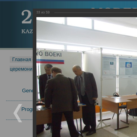
33
из
59
Главная страница
-
MDMR
-
2015
-
Международная 
церемонии вручения премии Zavoisky Award
-
2007 г.
Report
General Information
Program Committee
Topics