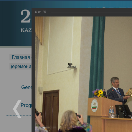
6
из
25
Главная страница
-
MDMR
-
2015
-
Международная 
церемонии вручения премии Zavoisky Award
-
2016 г.
Report
General Information
Program Committee
Topics