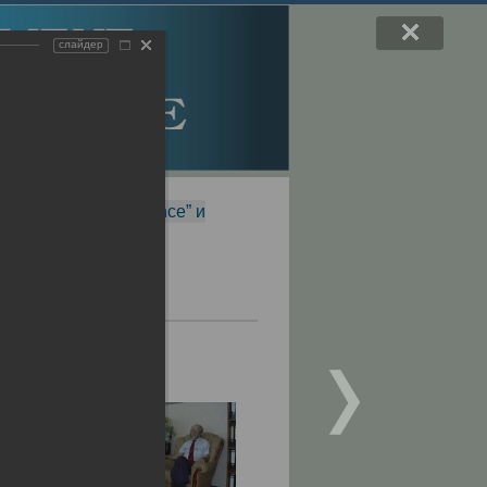
слайдер
f Magnetic Resonance” и