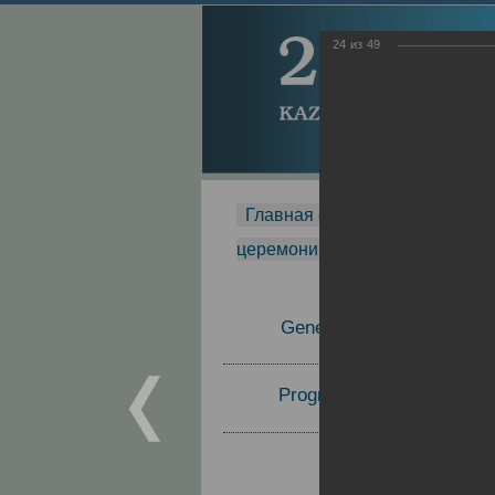
24
из
49
Главная страница
-
MDMR
-
церемонии вручения премии Za
General Information
Program Committee
Topics