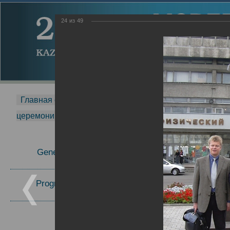
24
из
49
Главная страница
-
MDMR
-
2014
-
Международная 
церемонии вручения премии Zavoisky Award
-
2005 г.
Report
General Information
2005 г.
16.08.2013
Program Committee
Topics