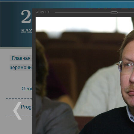
28
из
100
Главная страница
-
MDMR
-
2014
-
Международная 
церемонии вручения премии Zavoisky Award
-
2008 г.
Report
General Information
2008 г.
Program Committee
Topics