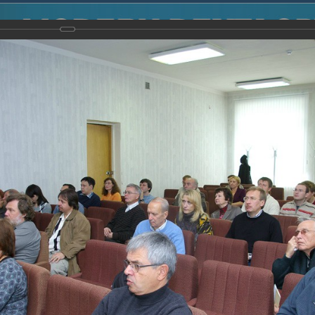
2014
-
Международная конференция “Modern Development o
voisky Award
-
2008 г.
Report
2008 г.