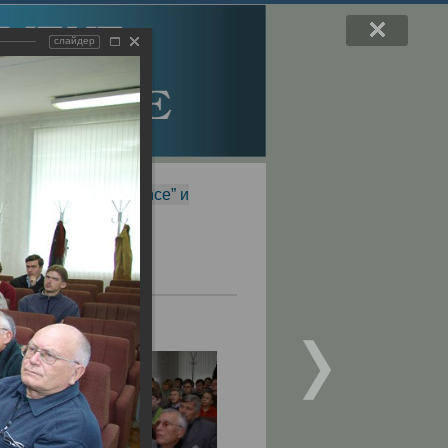
слайдер
f Magnetic Resonance” и