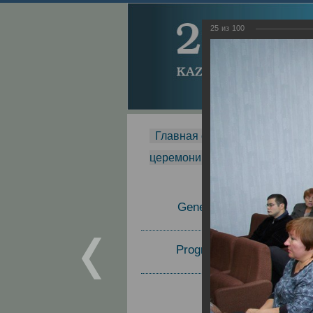
25
из
100
Главная страница
-
MDMR
-
церемонии вручения премии Za
General Information
Program Committee
Topics