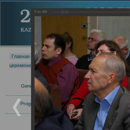
5
из
100
Главная страница
-
MDMR
-
2014
-
Международная 
церемонии вручения премии Zavoisky Award
-
2008 г.
Report
General Information
2008 г.
Program Committee
Topics