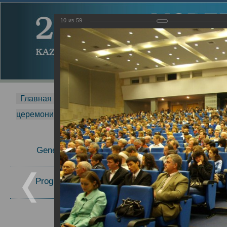
10
из
59
Главная страница
-
MDMR
-
2014
-
Международная 
церемонии вручения премии Zavoisky Award
-
2007 г.
Report
General Information
2007 г.
Program Committee
Topics