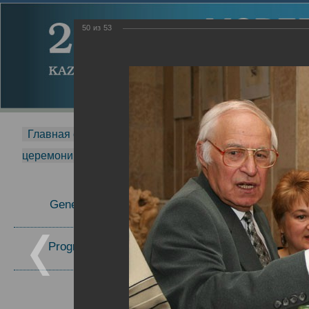
50
из
53
Главная страница
-
MDMR
-
2014
-
Международная 
церемонии вручения премии Zavoisky Award
-
2006 г.
Report
General Information
2006 г.
Program Committee
Topics