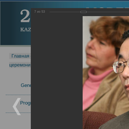
7
из
53
Главная страница
-
MDMR
-
2014
-
Международная 
церемонии вручения премии Zavoisky Award
-
2006 г.
Report
General Information
2006 г.
Program Committee
Topics