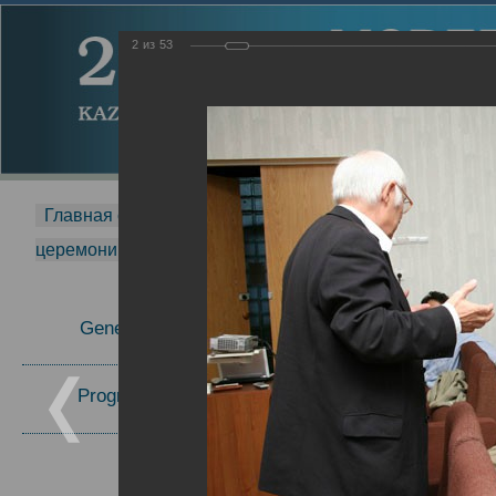
2
из
53
Главная страница
-
MDMR
-
2014
-
Международная 
церемонии вручения премии Zavoisky Award
-
2006 г.
Report
General Information
2006 г.
Program Committee
Topics