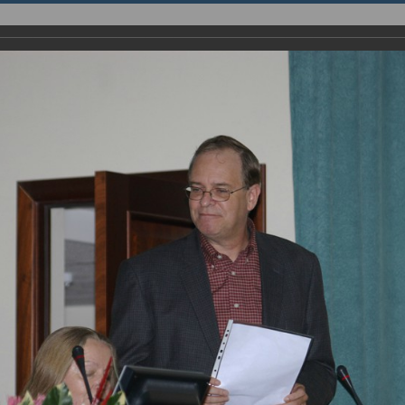
НИЯ
ИННОВАЦИИ
ИНСТИТУТ
English page
енция “Modern Development of Magnetic Resonance” и церемонии 