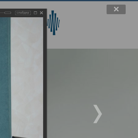
слайдер
вручения