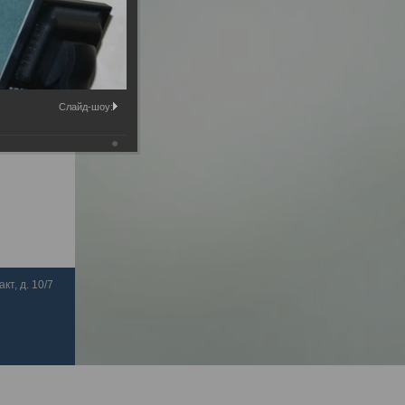
Слайд-шоу:
кт, д. 10/7