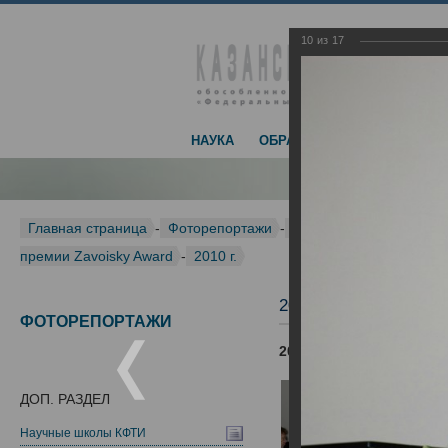
10
из
17
НАУКА
ОБРАЗОВАНИЕ
ДОСТИЖЕ
Главная страница
-
Фоторепортажи
-
Международная конфер
премии Zavoisky Award
-
2010 г.
2010 г.
ФОТОРЕПОРТАЖИ
2010 г.
ДОП. РАЗДЕЛ
Научные школы КФТИ