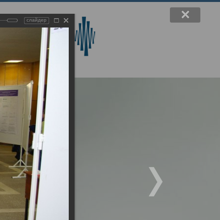
слайдер
вручения