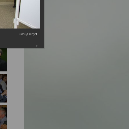
Слайд-шоу: