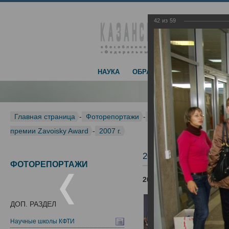
42
из
59
НАУКА
ОБРАЗОВАНИЕ
ДОСТИЖЕ
Главная страница
-
Фоторепортажи
-
Международная конфер
премии Zavoisky Award
-
2007 г.
2007 г.
ФОТОРЕПОРТАЖИ
2007 г.
ДОП. РАЗДЕЛ
Научные школы КФТИ