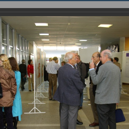
НИЯ
ИННОВАЦИИ
ИНСТИТУТ
English page
енция “Modern Development of Magnetic Resonance” и церемонии 