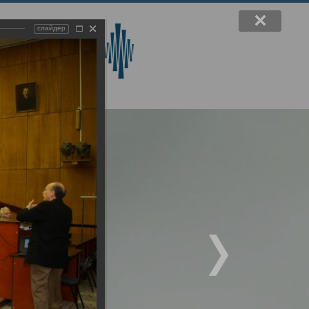
слайдер
вручения