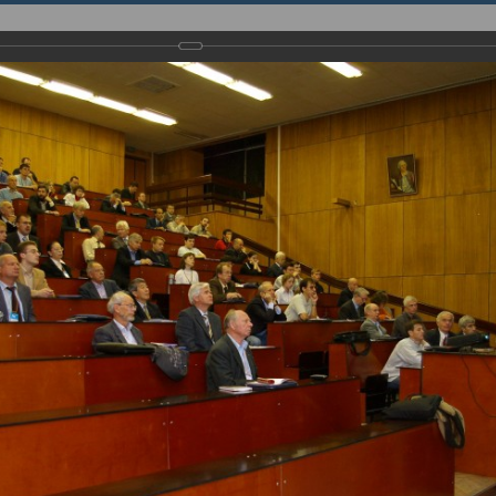
НИЯ
ИННОВАЦИИ
ИНСТИТУТ
English page
енция “Modern Development of Magnetic Resonance” и церемонии 