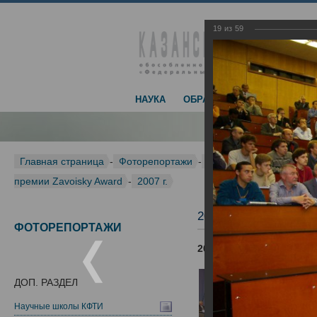
19
из
59
НАУКА
ОБРАЗОВАНИЕ
ДОСТИЖЕ
Главная страница
-
Фоторепортажи
-
Международная конфер
премии Zavoisky Award
-
2007 г.
2007 г.
ФОТОРЕПОРТАЖИ
2007 г.
ДОП. РАЗДЕЛ
Научные школы КФТИ