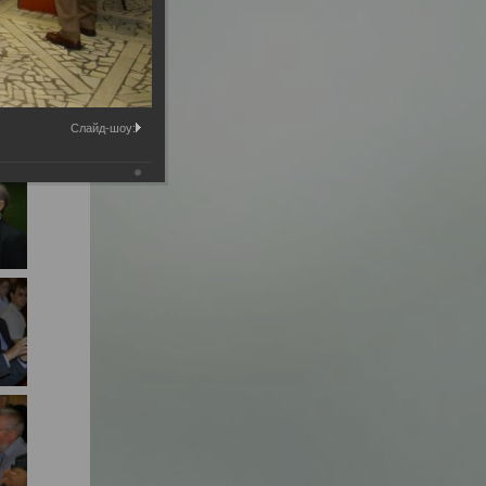
Слайд-шоу: