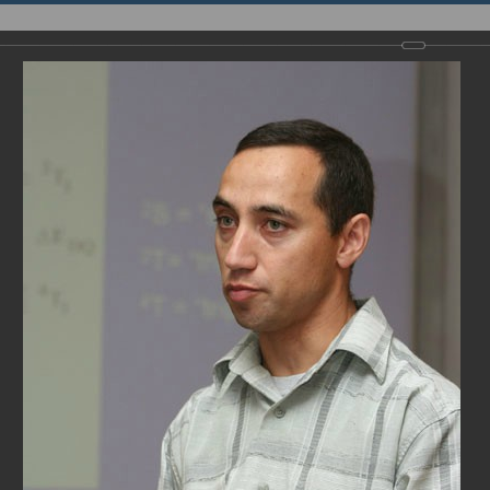
НИЯ
ИННОВАЦИИ
ИНСТИТУТ
English page
енция “Modern Development of Magnetic Resonance” и церемонии 