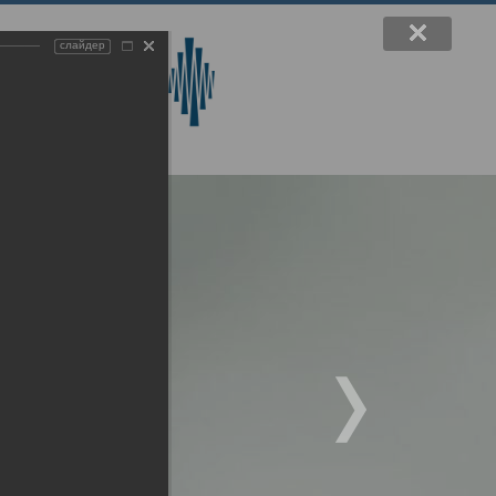
слайдер
вручения