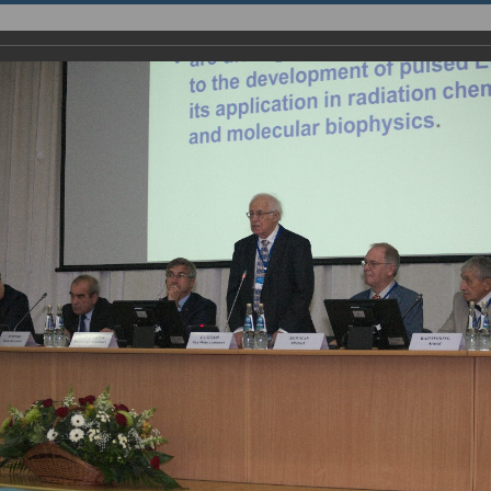
НИЯ
ИННОВАЦИИ
ИНСТИТУТ
English page
енция “Modern Development of Magnetic Resonance” и церемонии 