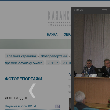
1
из
25
НАУКА
ОБРАЗОВАНИЕ
ДОСТИЖЕ
Главная страница
-
Фоторепортажи
-
Международная конфер
премии Zavoisky Award
-
2016 г.
-
31.10.2016
31.10.2016
ФОТОРЕПОРТАЖИ
31.10.2016
09.11.2016
ДОП. РАЗДЕЛ
Научные школы КФТИ