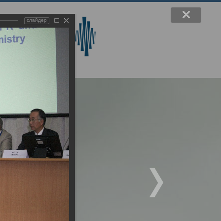
слайдер
вручения