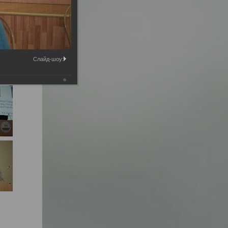
Слайд-шоу: