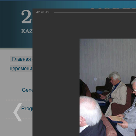
42
из
49
Главная страница
-
MDMR
-
2015
-
Международная 
церемонии вручения премии Zavoisky Award
-
2005 г.
Report
General Information
Program Committee
Topics