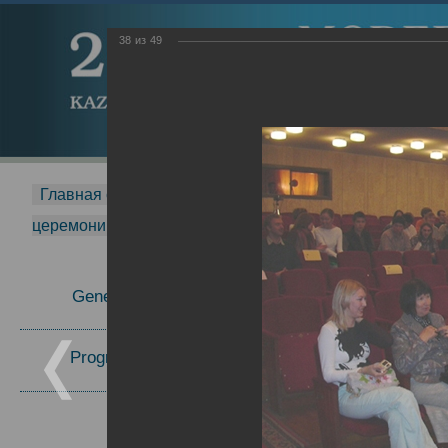
38
из
49
Главная страница
-
MDMR
-
2015
-
Международная 
церемонии вручения премии Zavoisky Award
-
2005 г.
Report
General Information
Program Committee
Topics