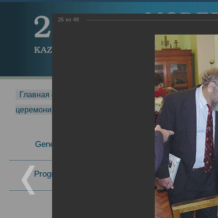
26
из
49
Главная страница
-
MDMR
-
2015
-
Международная 
церемонии вручения премии Zavoisky Award
-
2005 г.
Report
General Information
Program Committee
Topics