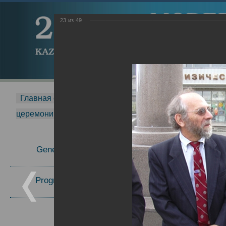
23
из
49
Главная страница
-
MDMR
-
2015
-
Международная 
церемонии вручения премии Zavoisky Award
-
2005 г.
Report
General Information
Program Committee
Topics