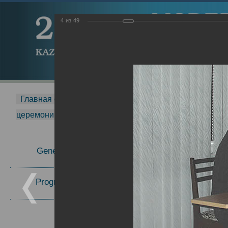
4
из
49
Главная страница
-
MDMR
-
2015
-
Международная 
церемонии вручения премии Zavoisky Award
-
2005 г.
Report
General Information
Program Committee
Topics