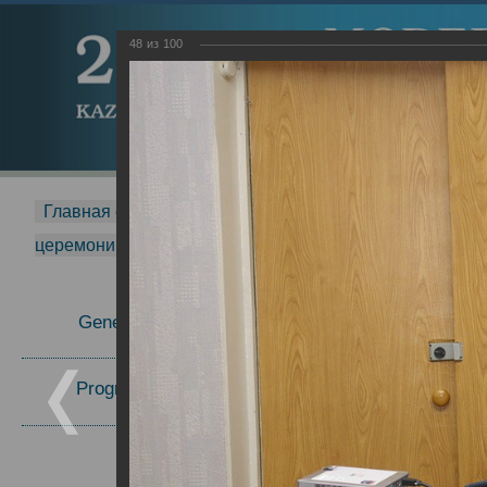
48
из
100
Главная страница
-
MDMR
-
2015
-
Международная 
церемонии вручения премии Zavoisky Award
-
2008 г.
Report
General Information
Program Committee
Topics