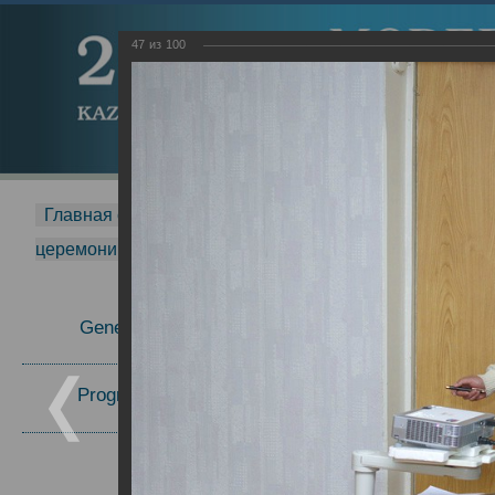
47
из
100
Главная страница
-
MDMR
-
2015
-
Международная 
церемонии вручения премии Zavoisky Award
-
2008 г.
Report
General Information
Program Committee
Topics