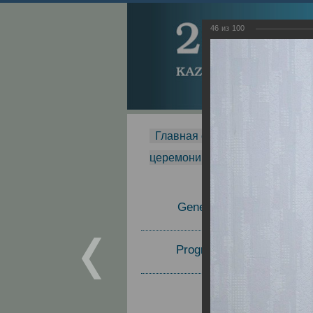
46
из
100
Главная страница
-
MDMR
-
церемонии вручения премии Za
General Information
Program Committee
Topics