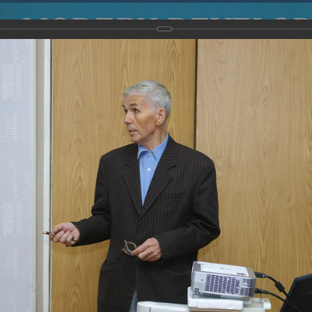
2015
-
Международная конференция “Modern Development o
voisky Award
-
2008 г.
Report