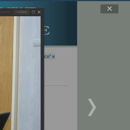
слайдер
f Magnetic Resonance” и