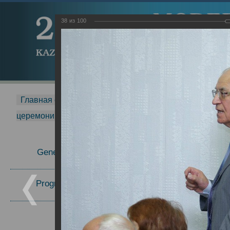
38
из
100
Главная страница
-
MDMR
-
2015
-
Международная 
церемонии вручения премии Zavoisky Award
-
2008 г.
Report
General Information
Program Committee
Topics