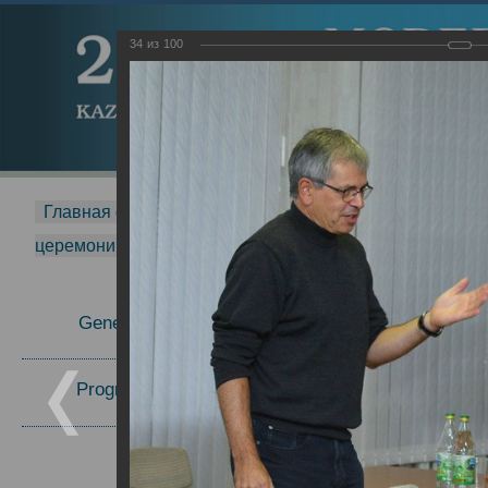
34
из
100
Главная страница
-
MDMR
-
2015
-
Международная 
церемонии вручения премии Zavoisky Award
-
2008 г.
Report
General Information
Program Committee
Topics