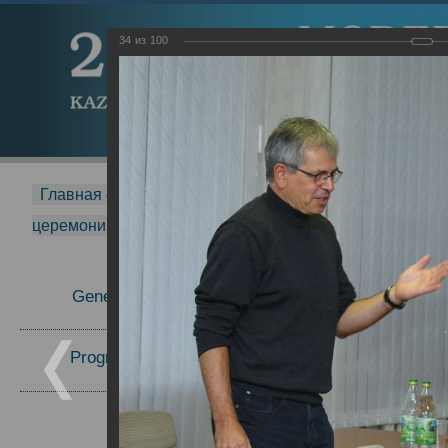
34
из
100
Главная страница
-
MDMR
-
2015
-
Международная 
церемонии вручения премии Zavoisky Award
-
2008 г.
Report
General Information
Program Committee
Topics