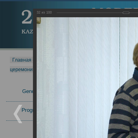
32
из
100
Главная страница
-
MDMR
-
2015
-
Международная 
церемонии вручения премии Zavoisky Award
-
2008 г.
Report
General Information
Program Committee
Topics