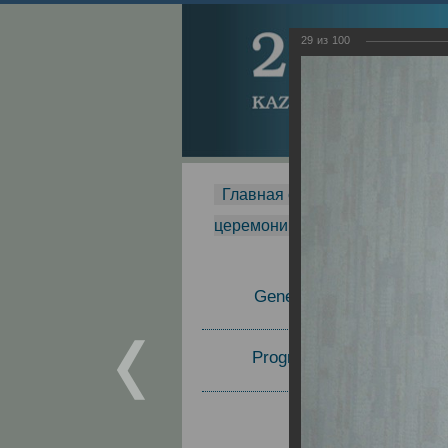
29
из
100
Главная страница
-
MDMR
-
церемонии вручения премии Za
General Information
Program Committee
Topics