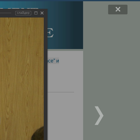
слайдер
f Magnetic Resonance” и