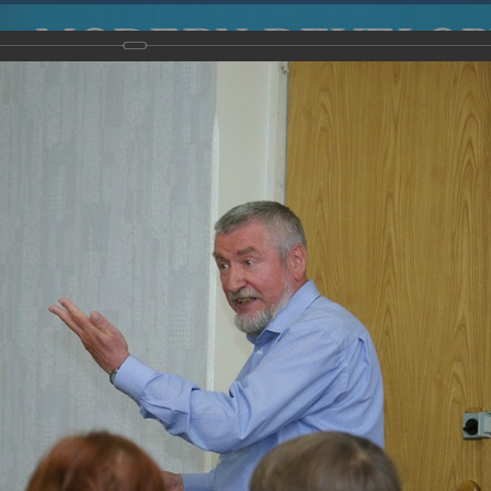
2015
-
Международная конференция “Modern Development o
voisky Award
-
2008 г.
Report