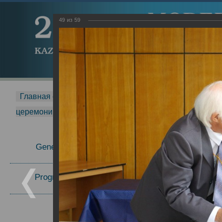
49
из
59
Главная страница
-
MDMR
-
2015
-
Международная 
церемонии вручения премии Zavoisky Award
-
2007 г.
Report
General Information
Program Committee
Topics