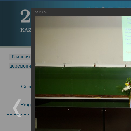
37
из
59
Главная страница
-
MDMR
-
2015
-
Международная 
церемонии вручения премии Zavoisky Award
-
2007 г.
Report
General Information
Program Committee
Topics