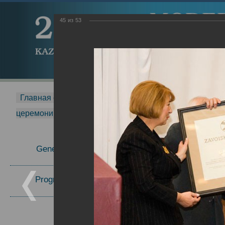
45
из
53
Главная страница
-
MDMR
-
2015
-
Международная 
церемонии вручения премии Zavoisky Award
-
2006 г.
Report
General Information
Program Committee
Topics