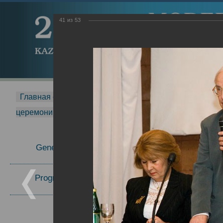
41
из
53
Главная страница
-
MDMR
-
2015
-
Международная 
церемонии вручения премии Zavoisky Award
-
2006 г.
Report
General Information
Program Committee
Topics