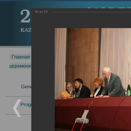
40
из
53
Главная страница
-
MDMR
-
2015
-
Международная 
церемонии вручения премии Zavoisky Award
-
2006 г.
Report
General Information
Program Committee
Topics