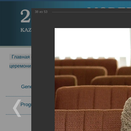
38
из
53
Главная страница
-
MDMR
-
2015
-
Международная 
церемонии вручения премии Zavoisky Award
-
2006 г.
Report
General Information
Program Committee
Topics