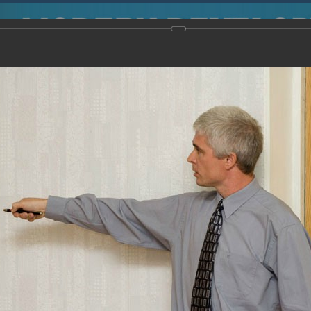
2015
-
Международная конференция “Modern Development o
voisky Award
-
2006 г.
Report