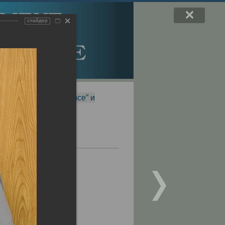
слайдер
f Magnetic Resonance” и