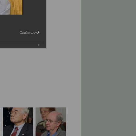
Слайд-шоу: