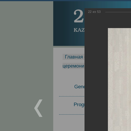
22
из
53
Главная страница
-
MDMR
-
церемонии вручения премии Za
General Information
Program Committee
Topics