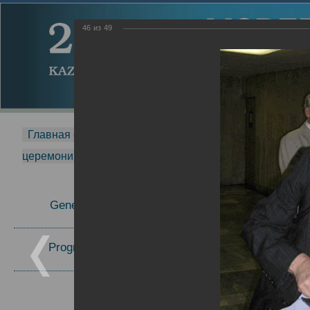
46
из
49
Главная страница
-
MDMR
-
2014
-
Международная 
церемонии вручения премии Zavoisky Award
-
2005 г.
Report
General Information
2005 г.
16.08.2013
Program Committee
Topics