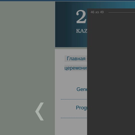
46
из
49
Главная страница
-
MDMR
-
церемонии вручения премии Za
General Information
Program Committee
Topics