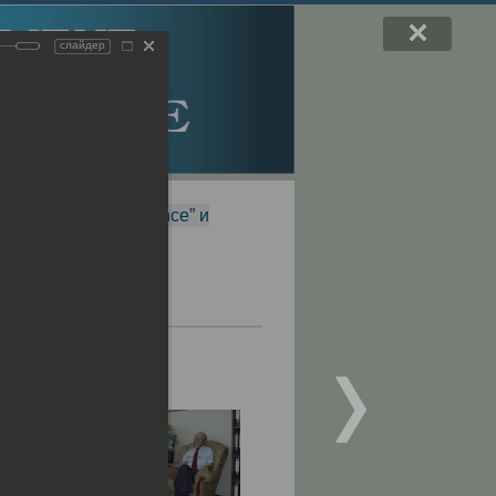
слайдер
f Magnetic Resonance” и