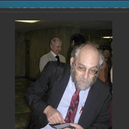
2014
-
Международная конференция “Modern Development o
voisky Award
-
2005 г.
Report
2005 г.
16.08.2013