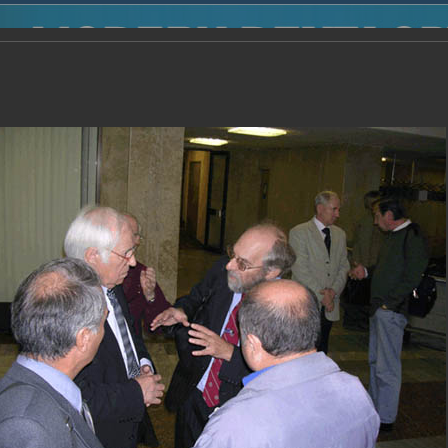
2014
-
Международная конференция “Modern Development o
voisky Award
-
2005 г.
Report
2005 г.
16.08.2013