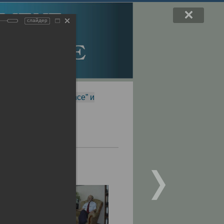
слайдер
f Magnetic Resonance” и