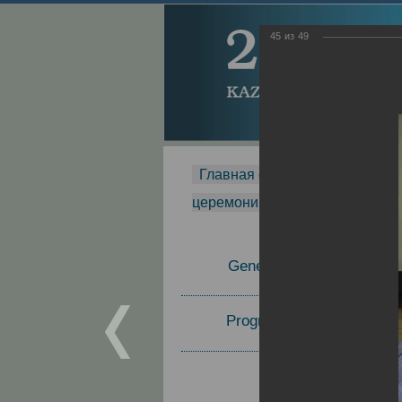
45
из
49
Главная страница
-
MDMR
-
церемонии вручения премии Za
General Information
Program Committee
Topics