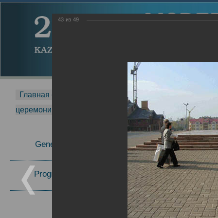
43
из
49
Главная страница
-
MDMR
-
2014
-
Международная 
церемонии вручения премии Zavoisky Award
-
2005 г.
Report
General Information
2005 г.
16.08.2013
Program Committee
Topics