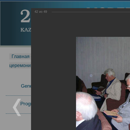
42
из
49
Главная страница
-
MDMR
-
2014
-
Международная 
церемонии вручения премии Zavoisky Award
-
2005 г.
Report
General Information
2005 г.
16.08.2013
Program Committee
Topics