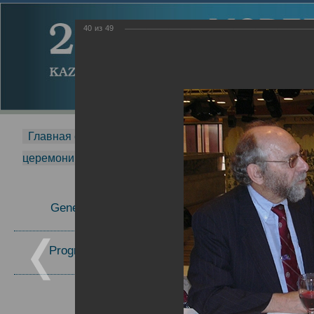
40
из
49
Главная страница
-
MDMR
-
2014
-
Международная 
церемонии вручения премии Zavoisky Award
-
2005 г.
Report
General Information
2005 г.
16.08.2013
Program Committee
Topics