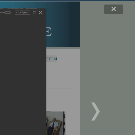
слайдер
f Magnetic Resonance” и