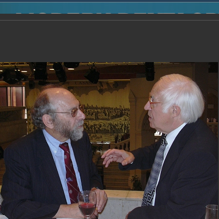
2014
-
Международная конференция “Modern Development o
voisky Award
-
2005 г.
Report
2005 г.
16.08.2013