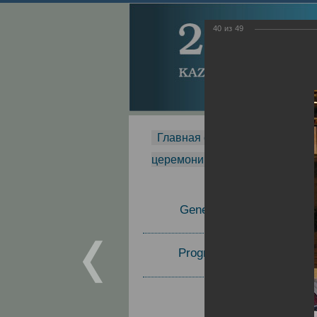
40
из
49
Главная страница
-
MDMR
-
церемонии вручения премии Za
General Information
Program Committee
Topics