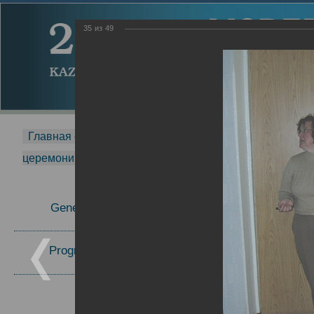
35
из
49
Главная страница
-
MDMR
-
2014
-
Международная 
церемонии вручения премии Zavoisky Award
-
2005 г.
Report
General Information
2005 г.
16.08.2013
Program Committee
Topics