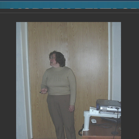
2014
-
Международная конференция “Modern Development o
voisky Award
-
2005 г.
Report
2005 г.
16.08.2013