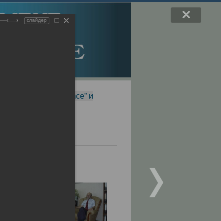
слайдер
f Magnetic Resonance” и