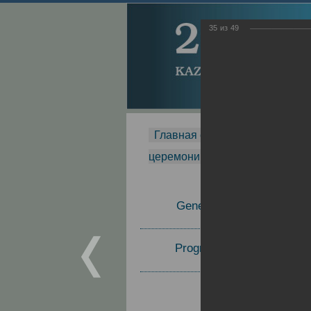
35
из
49
Главная страница
-
MDMR
-
церемонии вручения премии Za
General Information
Program Committee
Topics