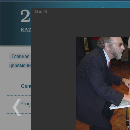
28
из
49
Главная страница
-
MDMR
-
2014
-
Международная 
церемонии вручения премии Zavoisky Award
-
2005 г.
Report
General Information
2005 г.
16.08.2013
Program Committee
Topics