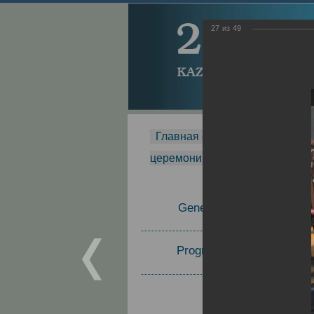
27
из
49
Главная страница
-
MDMR
-
церемонии вручения премии Za
General Information
Program Committee
Topics