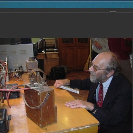
2014
-
Международная конференция “Modern Development o
voisky Award
-
2005 г.
Report
2005 г.
16.08.2013