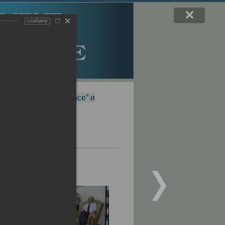
слайдер
f Magnetic Resonance” и