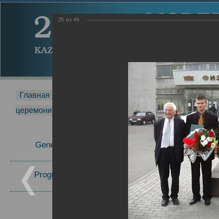
25
из
49
Главная страница
-
MDMR
-
2014
-
Международная 
церемонии вручения премии Zavoisky Award
-
2005 г.
Report
General Information
2005 г.
16.08.2013
Program Committee
Topics