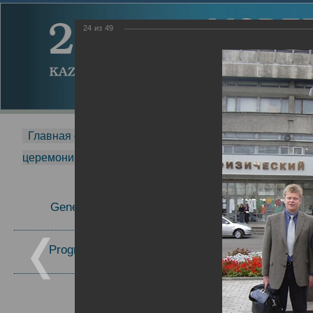
24
из
49
Главная страница
-
MDMR
-
2014
-
Международная 
церемонии вручения премии Zavoisky Award
-
2005 г.
Report
General Information
2005 г.
16.08.2013
Program Committee
Topics